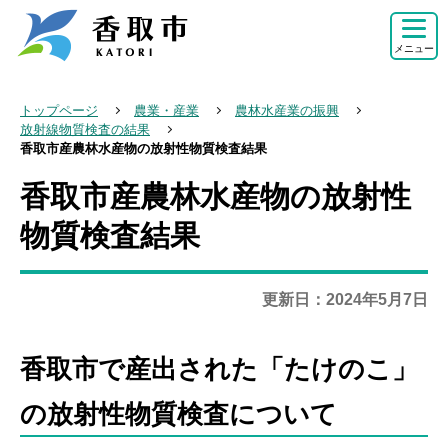
こ
の
メニュー
ペ
ー
トップページ
農業・産業
農林水産業の振興
ジ
放射線物質検査の結果
香取市産農林水産物の放射性物質検査結果
の
先
香取市産農林水産物の放射性
本
頭
文
物質検査結果
で
こ
す
こ
更新日：2024年5月7日
か
ら
香取市で産出された「たけのこ」
の放射性物質検査について