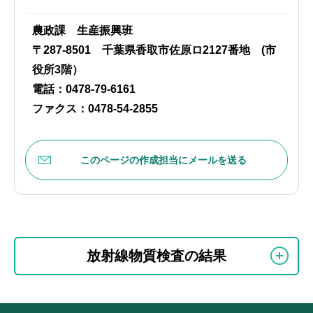
農政課 生産振興班
〒287-8501 千葉県香取市佐原ロ2127番地 (市
役所3階）
電話：0478-79-6161
ファクス：0478-54-2855
このページの作成担当にメールを送る
本
サ
文
放射線物質検査の結果
ブ
こ
ナ
こ
ビ
ま
サ