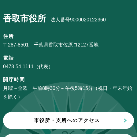
ゲ
で
ブ
ー
香取市役所
ナ
法人番号9000020122360
シ
ビ
ョ
ゲ
住所
ン
ー
〒287-8501 千葉県香取市佐原ロ2127番地
こ
シ
こ
電話
ョ
か
0478-54-1111（代表）
ン
ら
こ
開庁時間
こ
月曜～金曜 午前8時30分～午後5時15分（祝日・年末年始
ま
を除く）
で
市役所・支所へのアクセス