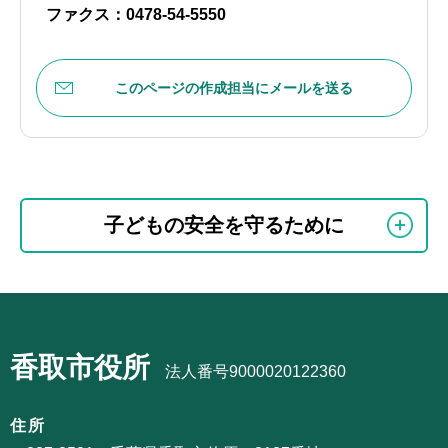
ファクス：0478-54-5550
このページの作成担当にメールを送る
本
サ
文
子どもの安全を守るために
ブ
こ
ナ
こ
ビ
ま
サ
ゲ
で
ブ
ー
香取市役所
ナ
法人番号9000020122360
シ
ビ
ョ
ゲ
住所
ン
ー