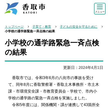
こ
の
メニュー
ペ
ー
トップページ
子育て・教育
子どもの安全を守るために
ジ
小学校の通学路緊急一斉点検の結果
の
小学校の通学路緊急一斉点検
本
先
文
の結果
頭
こ
で
こ
す
更新日：2024年4月1日
か
ら
香取市では、令和3年6月の八街市の事故を受け
て、同年8月に香取警察署・香取土木事務所・市土木
課・市環境安全課・市教育委員会・学校で、市内小
学校の通学路の緊急一斉点検を実施しました。
令和5年度には、関係機関・課が連携して43箇所全