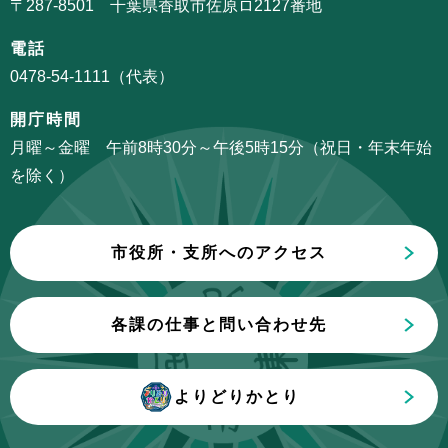
〒287-8501 千葉県香取市佐原ロ2127番地
こ
シ
こ
電話
ョ
か
0478-54-1111（代表）
ン
ら
こ
開庁時間
こ
月曜～金曜 午前8時30分～午後5時15分（祝日・年末年始
ま
を除く）
で
市役所・支所へのアクセス
各課の仕事と問い合わせ先
よりどりかとり