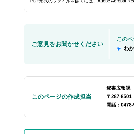
PDF形式のファイルを開くには、Adobe Acroba
このペ
ご意見をお聞かせください
わ
秘書広報課
このページの作成担当
〒287-85
電話：0478-
本
サ