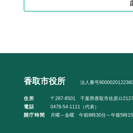
文
ブ
こ
ナ
こ
ビ
サ
ま
ゲ
ブ
で
ー
ナ
シ
ビ
ョ
ゲ
ン
ー
こ
シ
香取市役所
こ
法人番号900002012236
ョ
か
ン
住所
〒287-8501 千葉県香取市佐原ロ212
ら
こ
電話
0478-54-1111（代表）
こ
開庁時間
月曜～金曜 午前8時30分～午後5時
ま
で