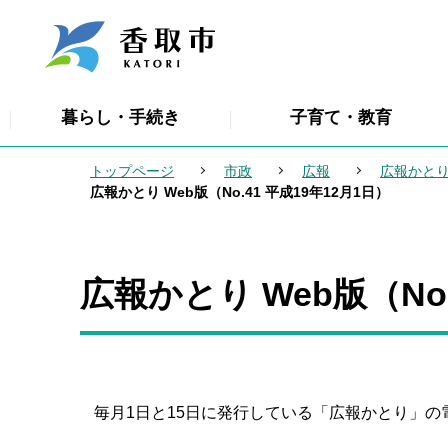
こ
の
ペ
ー
暮らし・手続き
子育て・教育
ジ
の
トップページ
市政
広報
広報かとり
先
広報かとり Web版（No.41 平成19年12月1日）
頭
で
す
広報かとり Web版（No.
本
文
こ
こ
か
毎月1日と15日に発行している「広報かとり」の
ら