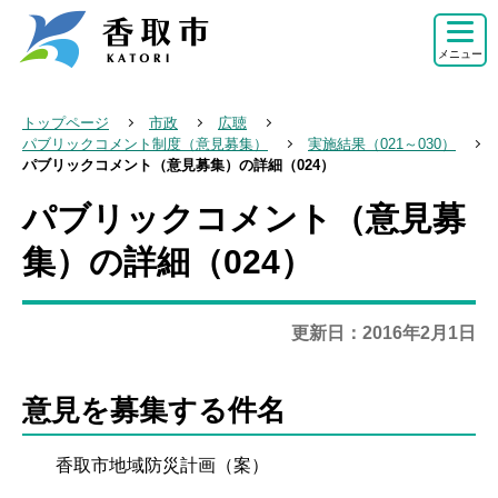
こ
の
メニュー
ペ
ー
トップページ
市政
広聴
ジ
パブリックコメント制度（意見募集）
実施結果（021～030）
パブリックコメント（意見募集）の詳細（024）
の
先
パブリックコメント（意見募
本
頭
文
集）の詳細（024）
で
こ
す
こ
更新日：2016年2月1日
か
ら
意見を募集する件名
香取市地域防災計画（案）