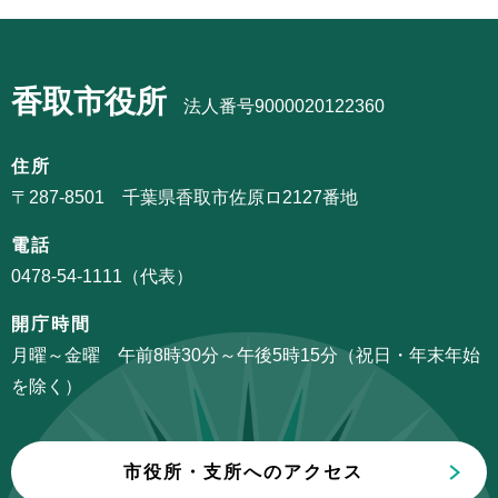
ビ
ま
サ
ゲ
で
ブ
ー
香取市役所
ナ
法人番号9000020122360
シ
ビ
ョ
ゲ
住所
ン
ー
〒287-8501 千葉県香取市佐原ロ2127番地
こ
シ
こ
電話
ョ
か
0478-54-1111（代表）
ン
ら
こ
開庁時間
こ
月曜～金曜 午前8時30分～午後5時15分（祝日・年末年始
ま
を除く）
で
市役所・支所へのアクセス