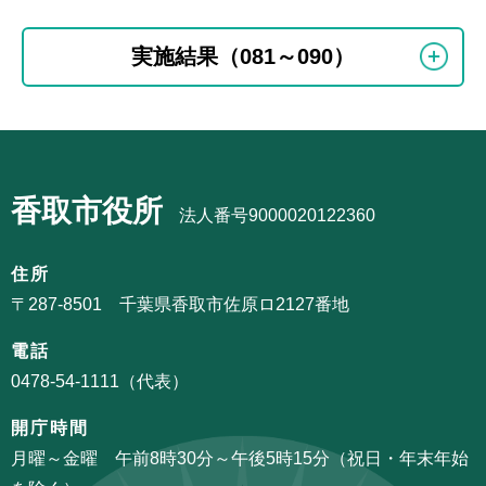
本
サ
文
実施結果（081～090）
ブ
こ
ナ
こ
ビ
ま
サ
ゲ
で
ブ
ー
香取市役所
ナ
法人番号9000020122360
シ
ビ
ョ
ゲ
住所
ン
ー
〒287-8501 千葉県香取市佐原ロ2127番地
こ
シ
こ
電話
ョ
か
0478-54-1111（代表）
ン
ら
こ
開庁時間
こ
月曜～金曜 午前8時30分～午後5時15分（祝日・年末年始
ま