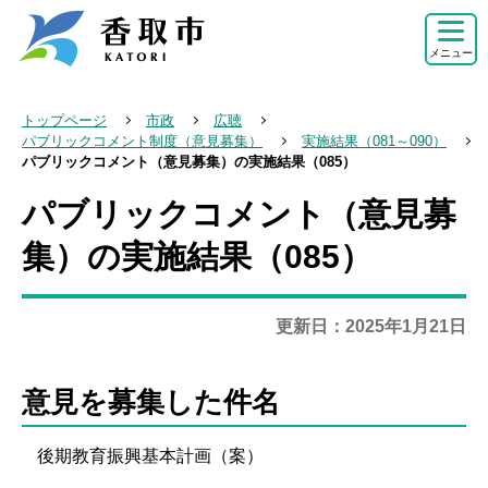
こ
の
メニュー
ペ
ー
トップページ
市政
広聴
ジ
パブリックコメント制度（意見募集）
実施結果（081～090）
パブリックコメント（意見募集）の実施結果（085）
の
先
パブリックコメント（意見募
本
頭
文
集）の実施結果（085）
で
こ
す
こ
更新日：2025年1月21日
か
ら
意見を募集した件名
後期教育振興基本計画（案）